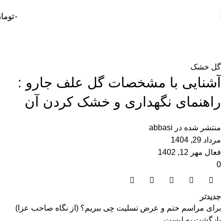
ثبت سفارش تلفنی و فوری :
09124188112
-
09102188112
۰
توما
گل فروشی رضوان
خانه
گل خشک
گل خشک
آشنایی با مشخصات گل علف جارو :
راهنمای نگهداری و خشک کردن آن
منتشر شده در
abbasi
مرداد 29, 1404
فعال مهر 12, 1402
0
جدیدتر
برای مراسم ختم و عرض تسلیت چی ببریم؟ (از نگاه صاحب عزا)
بازگشت به لیست