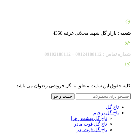
شعبه :
بازار گل شهید محلاتی غرفه 4350
شماره تماس : 09124188112 – 09102188112
اینستاگرام :
rezvanflower.ir
کلیه حقوق این سایت متعلق به گل فروشی رضوان می باشد.
جست و جو
تاج گل
تاج گل ترحیم
تاج گل بهشت زهرا
تاج گل فوت مادر
تاج گل فوت پدر