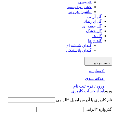
عروسی
عشق و دوستی
ماشین عروس
گل آرایی
گل آپارتمانی
گل جعبه ای
گل خشک
گل ها
گلدان ها
گلدان شیشه ای
گلدان پلاستیکی
جست و جو
0
مقایسه
علاقه مندی
ورود / فرم ثبت نام
ورود
ایجاد حساب کاربری
نام کاربری یا آدرس ایمیل
*
الزامی
گذرواژه
*
الزامی