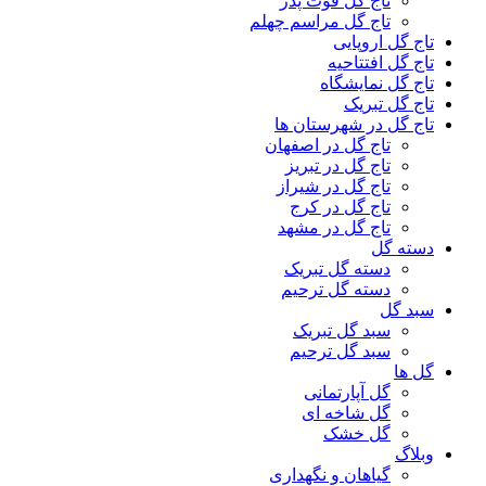
تاج گل فوت پدر
تاج گل مراسم چهلم
تاج گل اروپایی
تاج گل افتتاحیه
تاج گل نمایشگاه
تاج گل تبریک
تاج گل در شهرستان ها
تاج گل در اصفهان
تاج گل در تبریز
تاج گل در شیراز
تاج گل در کرج
تاج گل در مشهد
دسته گل
دسته گل تبریک
دسته گل ترحیم
سبد گل
سبد گل تبریک
سبد گل ترحیم
گل ها
گل آپارتمانی
گل شاخه ای
گل خشک
وبلاگ
گیاهان و نگهداری