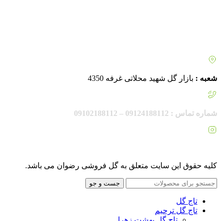
شعبه :
بازار گل شهید محلاتی غرفه 4350
شماره تماس : 09124188112 – 09102188112
اینستاگرام :
rezvanflower.ir
کلیه حقوق این سایت متعلق به گل فروشی رضوان می باشد.
جست و جو
تاج گل
تاج گل ترحیم
تاج گل بهشت زهرا