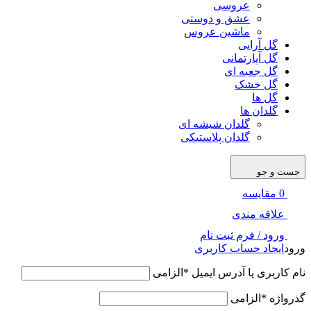
عروسی
عشق و دوستی
ماشین عروس
گل آرایی
گل آپارتمانی
گل جعبه ای
گل خشک
گل ها
گلدان ها
گلدان شیشه ای
گلدان پلاستیکی
جست و جو
0
مقایسه
علاقه مندی
ورود / فرم ثبت نام
ورود
ایجاد حساب کاربری
نام کاربری یا آدرس ایمیل
*
الزامی
گذرواژه
*
الزامی