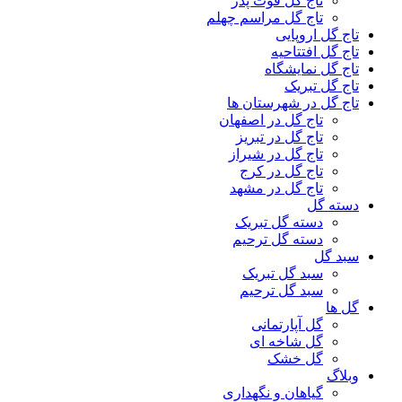
تاج گل فوت پدر
تاج گل مراسم چهلم
تاج گل اروپایی
تاج گل افتتاحیه
تاج گل نمایشگاه
تاج گل تبریک
تاج گل در شهرستان ها
تاج گل در اصفهان
تاج گل در تبریز
تاج گل در شیراز
تاج گل در کرج
تاج گل در مشهد
دسته گل
دسته گل تبریک
دسته گل ترحیم
سبد گل
سبد گل تبریک
سبد گل ترحیم
گل ها
گل آپارتمانی
گل شاخه ای
گل خشک
وبلاگ
گیاهان و نگهداری