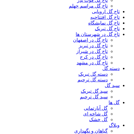
تاج گل فوت پدر
تاج گل مراسم چهلم
تاج گل اروپایی
تاج گل افتتاحیه
تاج گل نمایشگاه
تاج گل تبریک
تاج گل در شهرستان ها
تاج گل در اصفهان
تاج گل در تبریز
تاج گل در شیراز
تاج گل در کرج
تاج گل در مشهد
دسته گل
دسته گل تبریک
دسته گل ترحیم
سبد گل
سبد گل تبریک
سبد گل ترحیم
گل ها
گل آپارتمانی
گل شاخه ای
گل خشک
وبلاگ
گیاهان و نگهداری