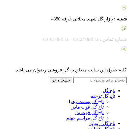
شعبه :
بازار گل شهید محلاتی غرفه 4350
شماره تماس : 09124188112 – 09102188112
اینستاگرام :
rezvanflower.ir
کلیه حقوق این سایت متعلق به گل فروشی رضوان می باشد.
جست و جو
تاج گل
تاج گل ترحیم
تاج گل بهشت زهرا
تاج گل فوت مادر
تاج گل فوت پدر
تاج گل مراسم چهلم
تاج گل اروپایی
تاج گل افتتاحیه