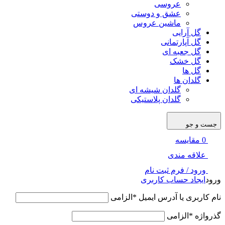
عروسی
عشق و دوستی
ماشین عروس
گل آرایی
گل آپارتمانی
گل جعبه ای
گل خشک
گل ها
گلدان ها
گلدان شیشه ای
گلدان پلاستیکی
جست و جو
0
مقایسه
علاقه مندی
ورود / فرم ثبت نام
ورود
ایجاد حساب کاربری
نام کاربری یا آدرس ایمیل
*
الزامی
گذرواژه
*
الزامی