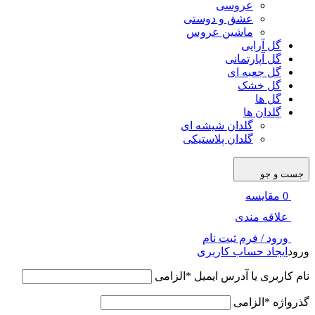
عروسی
عشق و دوستی
ماشین عروس
گل آرایی
گل آپارتمانی
گل جعبه ای
گل خشک
گل ها
گلدان ها
گلدان شیشه ای
گلدان پلاستیکی
جست و جو
0
مقایسه
علاقه مندی
ورود / فرم ثبت نام
ورود
ایجاد حساب کاربری
نام کاربری یا آدرس ایمیل
*
الزامی
گذرواژه
*
الزامی