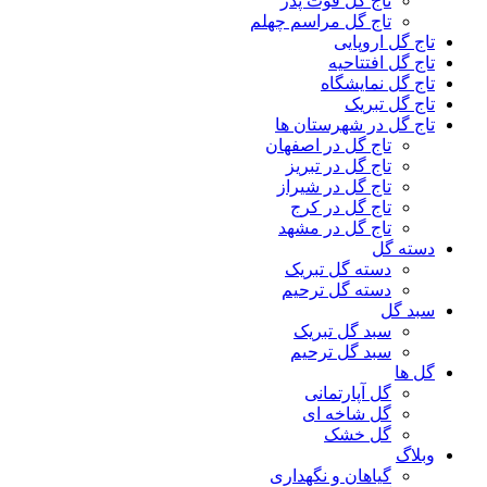
تاج گل فوت پدر
تاج گل مراسم چهلم
تاج گل اروپایی
تاج گل افتتاحیه
تاج گل نمایشگاه
تاج گل تبریک
تاج گل در شهرستان ها
تاج گل در اصفهان
تاج گل در تبریز
تاج گل در شیراز
تاج گل در کرج
تاج گل در مشهد
دسته گل
دسته گل تبریک
دسته گل ترحیم
سبد گل
سبد گل تبریک
سبد گل ترحیم
گل ها
گل آپارتمانی
گل شاخه ای
گل خشک
وبلاگ
گیاهان و نگهداری