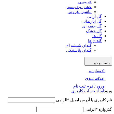
عروسی
عشق و دوستی
ماشین عروس
گل آرایی
گل آپارتمانی
گل جعبه ای
گل خشک
گل ها
گلدان ها
گلدان شیشه ای
گلدان پلاستیکی
جست و جو
0
مقایسه
علاقه مندی
ورود / فرم ثبت نام
ورود
ایجاد حساب کاربری
نام کاربری یا آدرس ایمیل
*
الزامی
گذرواژه
*
الزامی