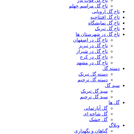
تاج گل فوت پدر
تاج گل مراسم چهلم
تاج گل اروپایی
تاج گل افتتاحیه
تاج گل نمایشگاه
تاج گل تبریک
تاج گل در شهرستان ها
تاج گل در اصفهان
تاج گل در تبریز
تاج گل در شیراز
تاج گل در کرج
تاج گل در مشهد
دسته گل
دسته گل تبریک
دسته گل ترحیم
سبد گل
سبد گل تبریک
سبد گل ترحیم
گل ها
گل آپارتمانی
گل شاخه ای
گل خشک
وبلاگ
گیاهان و نگهداری