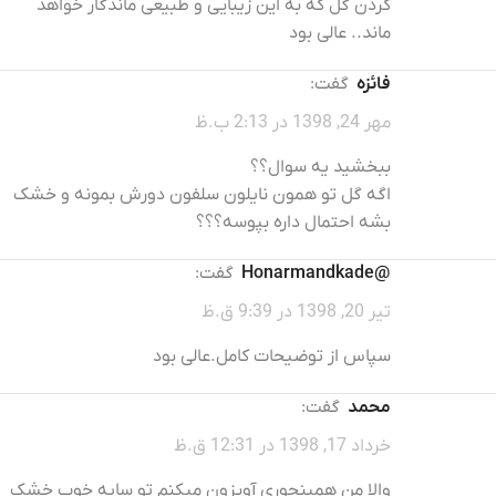
کردن گل که به این زیبایی و طبیعی ماندگار خواهد
ماند.. عالی بود
فائزه
گفت:
مهر 24, 1398 در 2:13 ب.ظ
ببخشید یه سوال؟؟
اگه گل تو همون نایلون سلفون دورش بمونه و خشک
بشه احتمال داره بپوسه؟؟؟
@honarmandkade
گفت:
تیر 20, 1398 در 9:39 ق.ظ
سپاس از توضیحات کامل.عالی بود
محمد
گفت:
خرداد 17, 1398 در 12:31 ق.ظ
والا من همینجوری آویزون میکنم تو سایه خوب خشک