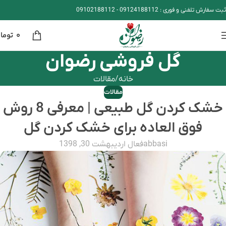
ثبت سفارش تلفنی و فوری :
09124188112
-
09102188112
۰
توما
گل فروشی رضوان
خانه
مقالات
مقالات
خشک کردن گل طبیعی | معرفی 8 روش
فوق العاده برای خشک کردن گل
abbasi
فعال اردیبهشت 30, 1398