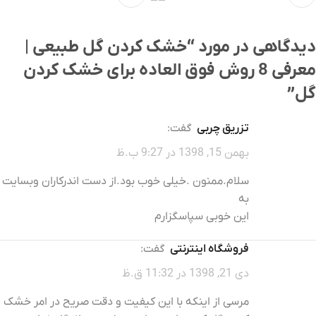
دیدگاهی در مورد “
خشک کردن گل طبیعی |
معرفی 8 روش فوق العاده برای خشک کردن
گل
”
تزریق چربی
گفت:
بهمن 15, 1398 در 9:27 ب.ظ
سلام.ممنون .خیلی خوب بود.از دست اندرکاران وبسایت
به
این خوبی سپاسگزارم
فروشگاه اینترنتی
گفت:
دی 21, 1398 در 11:32 ق.ظ
مرسی از اینکه با این کیفیت و دقت صریح در امر خشک