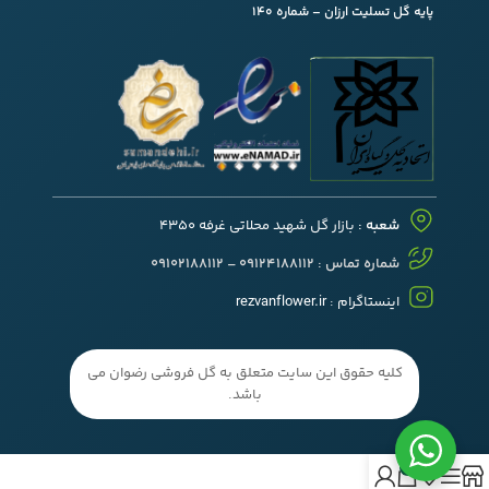
پایه گل تسلیت ارزان – شماره 140
شعبه :
بازار گل شهید محلاتی غرفه 4350
شماره تماس : 09124188112 – 09102188112
اینستاگرام :
rezvanflower.ir
کلیه حقوق این سایت متعلق به گل فروشی رضوان می
باشد.
0