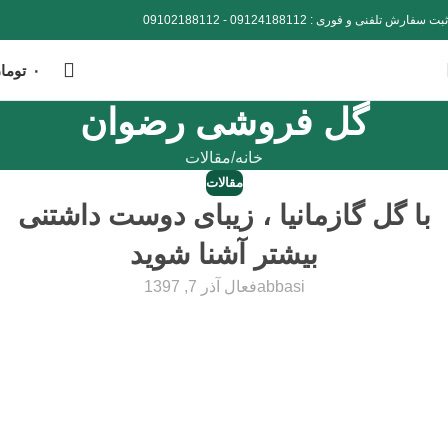
ثبت سفارش تلفنی و فوری :
09124188112
-
09102188112
۰
توما
گل فروشی رضوان
خانه
مقالات
مقالات
با گل گازمانیا ، زیبای دوست داشتنی
بیشتر آشنا شوید
abbasi
فعال آذر 7, 1397