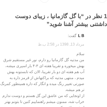
1 نظر در “
با گل گازمانیا ، زیبای دوست
داشتنی بیشتر آشنا شوید
”
L B
گفت:
مرداد 13, 1398 در 2:58 ب.ظ
سلام
من مدتیه گل گازمانیا رو دارم، نور غیر مستقیم شرق
بهش میخوره و تقریبا هفته ای ۳-۴ بار اسپری میشه،
آب هم هفته ای دو بار تقریبا، الان که تابستونه بهش
میدم ، منتهی مدتیه که براکتهاش از قرمز داره به
صورتی تغییر رنگ میده و انگار که داره همینطور کمرنگ
تر هم میشه.
از اونجایی که من عاشق این گل هستم و دوست ندارم
خراب شه، ممنون میشم راهنماییم کنین تا بتونم بهتر