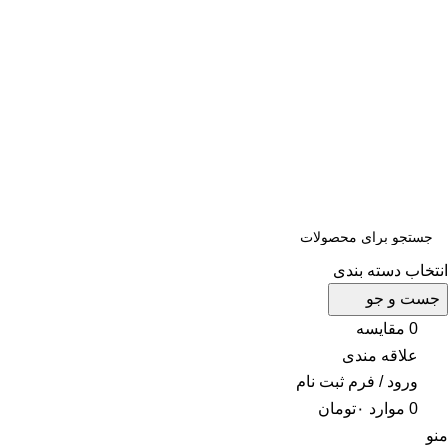
ثبت سفارش تلفنی و فوری :
09124188112
-
09102188112
ثبت سفارش تلفنی و فوری :
09124188112
-
09102188112
انتخاب دسته بندی
جست و جو
0
مقایسه
علاقه مندی
ورود / فرم ثبت نام
0
موارد
۰
تومان
منو