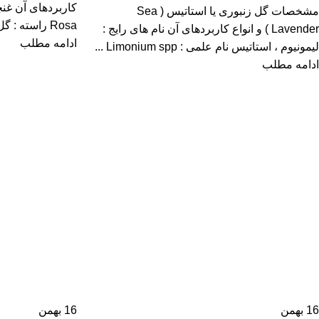
کاربردهای آن غن
مشخصات گل زنبوری یا استاتیس ( Sea
Rosa راسته : گل‌سرخ‌سانان تیره : گل‌سرخ ز...
Lavender ) و انواع کاربردهای آن نام های رایج :
ادامه مطلب
لیمونیوم ، استاتیس نام علمی : Limonium spp ...
ادامه مطلب
16
بهمن
16
بهمن