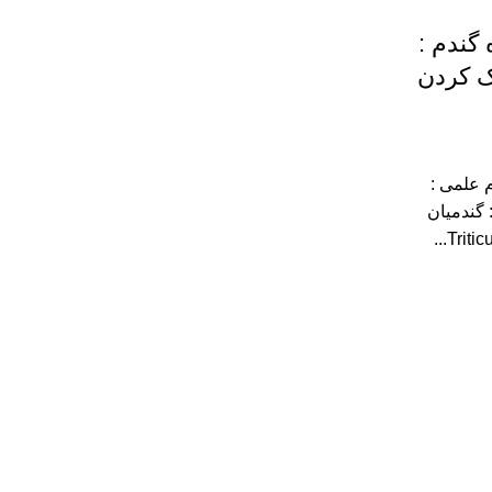
گندم :
ک کردن
گندم ( Wheat ) نام علمی :
ه : گندمیان