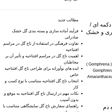
مطالب جدید
کمه ای /
فرآیند آماده سازی و بسته بندی گل خشک
داری و خشک
صادراتی
تفاوت‌ فرهنگی در استفاده از تاج گل در مراسم
افتتاحیه
اهمیت تاج گل در مراسم افتتاحیه و تأثیر آن بر
مخاطبان
مشخصات گل دکمه ای / تکمه ای ( Gomphrena )
ایده های نوآورانه برای طراحی تاج گل افتتاحیه
واع کاربردهای آن نام علمی : Gomphrena
خاص
g خانواده : تاج خروس ( Amaranthaceae
انتخاب تاج گل افتتاحیه متناسب با نوع کسب و
کار
نکات مهم در ارسال تاج گل افتتاحیه به موقع و
بدون آسیب
راهنمای سفارش تاج گل نمایشگاهی متناسب با
 دم