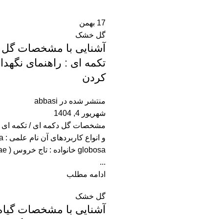
17
بهمن
گل خشک
آشنایی با مشخصات گل د
تکمه ای : راهنمای نگه
کردن
منتشر شده در
abbasi
شهریور 4, 1404
و ان
lobosa
...
ادامه مطلب
گل خشک
آشنایی با مشخصات گیاه