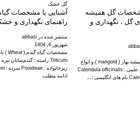
گل خشک
مشخصات گل همیشه
آشنایی با مشخصات گیاه 
ای گل ، نگهداری و
راهنمای نگهداری و خش
منتشر شده در
abbasi
شهریور 4, 1404
abba
مشخصات گیاه 
Triticum راسته : گندم‌سانان تیر
مشخصات گل همیشه بهار ( marigold ) و انواع
زیرخانواده : Pooideae سرده : Triticum...
کاربردهای آن نام علمی : Calendula officinalis
ادامه مطلب