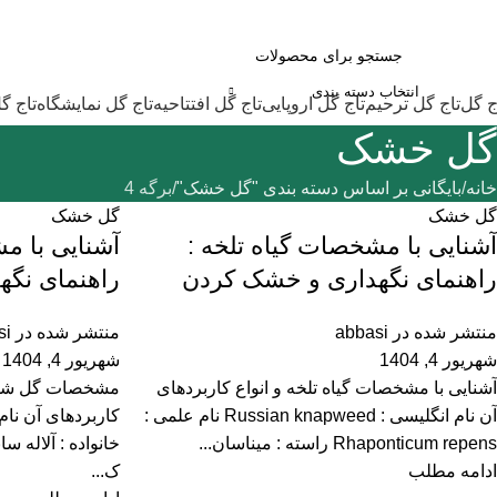
ت سفارش تلفنی و فوری :
09124188112
-
09102188112
انتخاب دسته بندی
ج گل
تاج گل ترحیم
تاج گل اروپایی
تاج گل افتتاحیه
تاج گل نمایشگاه
تاج گ
گل خشک
خانه
بایگانی بر اساس دسته بندی "گل خشک"
برگه 4
گل خشک
گل خشک
آشنایی با مشخصات گیاه تلخه :
آشنایی با م
راهنمای نگهداری و خشک کردن
راهنمای نگ
منتشر شده در
abbasi
منتشر شده در
si
شهریور 4, 1404
شهریور 4, 1404
آشنایی با مشخصات گیاه تلخه و انواع کاربردهای
آن نام انگلیسی : Russian knapweed نام علمی :
Rhaponticum repens راسته : میناسان...
ادامه مطلب
ک...