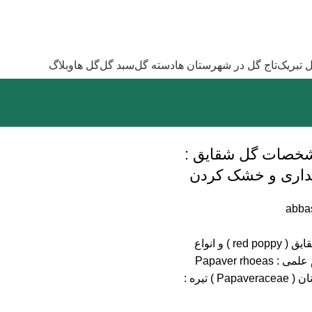
ل تبریک
تاج گل در شهرستان ها
دسته گل
سبد گل
گل ها
وبلاگ
شخصات گل شقایق :
هداری و خشک کردن
abba
مشخصات گل شقایق ( red poppy ) و انواع
کاربردهای آن نام علمی : Papaver rhoeas
خانواده : آلاله سانان ( Papaveraceae ) تیره :