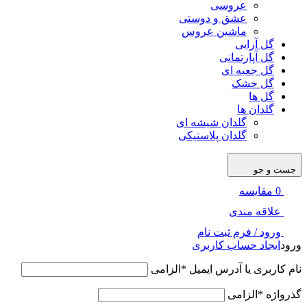
عروسی
عشق و دوستی
ماشین عروس
گل آرایی
گل آپارتمانی
گل جعبه ای
گل خشک
گل ها
گلدان ها
گلدان شیشه ای
گلدان پلاستیکی
جست و جو
0
مقایسه
علاقه مندی
ورود / فرم ثبت نام
ورود
ایجاد حساب کاربری
نام کاربری یا آدرس ایمیل
*
الزامی
گذرواژه
*
الزامی