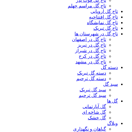
تاج گل فوت پدر
تاج گل مراسم چهلم
تاج گل اروپایی
تاج گل افتتاحیه
تاج گل نمایشگاه
تاج گل تبریک
تاج گل در شهرستان ها
تاج گل در اصفهان
تاج گل در تبریز
تاج گل در شیراز
تاج گل در کرج
تاج گل در مشهد
دسته گل
دسته گل تبریک
دسته گل ترحیم
سبد گل
سبد گل تبریک
سبد گل ترحیم
گل ها
گل آپارتمانی
گل شاخه ای
گل خشک
وبلاگ
گیاهان و نگهداری