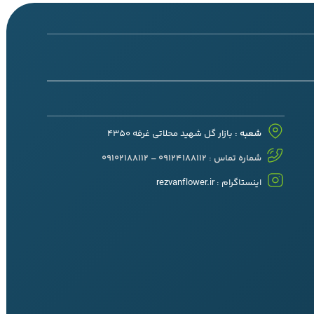
شعبه :
بازار گل شهید محلاتی غرفه 4350
شماره تماس : 09124188112 – 09102188112
اینستاگرام :
rezvanflower.ir