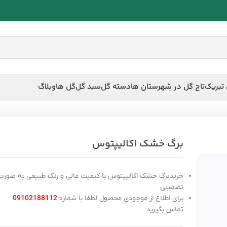
 تبریک
تاج گل در شهرستان ها
دسته گل
سبد گل
گل ها
وبلاگ
برگ خشک اکالیپتوس
خرید
برگ خشک اکالیپتوس
با کیفیت عالی و رنگ طبیعی به صورت
تضمینی
برای اطلاع از موجودی محصول لطفا با شماره
09102188112
تماس بگیرید