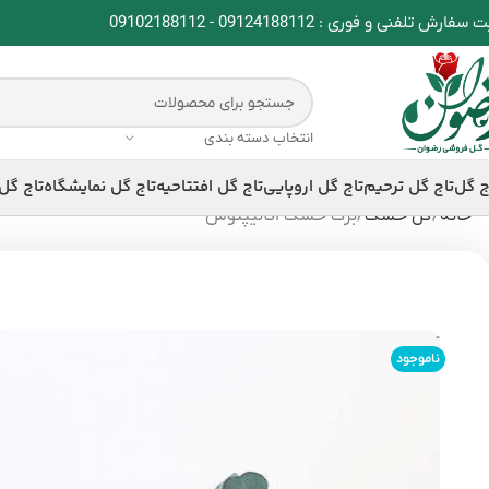
ت سفارش تلفنی و فوری :
09124188112
-
09102188112
انتخاب دسته بندی
ج گل
تاج گل ترحیم
تاج گل اروپایی
تاج گل افتتاحیه
تاج گل نمایشگاه
تاج گل
خانه
گل خشک
برگ خشک اکالیپتوس
ناموجود