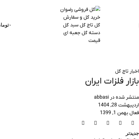
ثبت سفارش تلفنی و فوری :
09124188112
-
09102188112
۰
توما
گل فروشی رضوان
خانه
اخبار تاج گل
اخبار تاج گل
بازار فلزات ایران
منتشر شده در
abbasi
اردیبهشت 28, 1404
فعال بهمن 1, 1399
جدیدتر