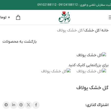
ثبت سفارش تلفنی و فوری :
09124188112
-
09102188112
۰
توما
خانه
گل خشک
گل خشک یولاف
بازگشت به محصولات
برای بزرگنمایی کلیک کنید
گل خشک یولاف
اشتراک گذاری: