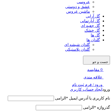
عروسی
عشق و دوستی
ماشین عروس
گل آرایی
گل آپارتمانی
گل جعبه ای
گل خشک
گل ها
گلدان ها
گلدان شیشه ای
گلدان پلاستیکی
جست و جو
0
مقایسه
علاقه مندی
ورود / فرم ثبت نام
ورود
ایجاد حساب کاربری
نام کاربری یا آدرس ایمیل
*
الزامی
گذرواژه
*
الزامی