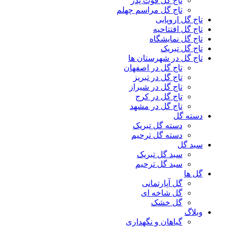
تاج گل فوت پدر
تاج گل مراسم چهلم
تاج گل اروپایی
تاج گل افتتاحیه
تاج گل نمایشگاه
تاج گل تبریک
تاج گل در شهرستان ها
تاج گل در اصفهان
تاج گل در تبریز
تاج گل در شیراز
تاج گل در کرج
تاج گل در مشهد
دسته گل
دسته گل تبریک
دسته گل ترحیم
سبد گل
سبد گل تبریک
سبد گل ترحیم
گل ها
گل آپارتمانی
گل شاخه ای
گل خشک
وبلاگ
گیاهان و نگهداری