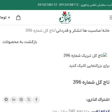
ثبت سفارش تلفنی و فوری :
09124188112
-
09102188112
۰
توما
خانه
مناسبت ها
تشکر و قدردانی
تاج گل شماره 396
بازگشت به محصولات
برای بزرگنمایی کلیک کنید
تاج گل شماره 396
اشتراک گذاری:
اندازه تقریبی :
ارتفاع 240 سانتی متر