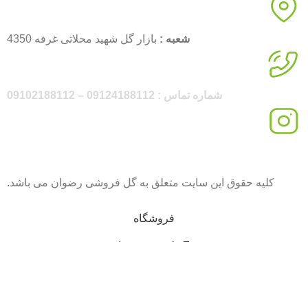
شعبه :
بازار گل شهید محلاتی غرفه 4350
شماره تماس : 09124188112 – 09102188112
اینستاگرام :
rezvanflower.ir
کلیه حقوق این سایت متعلق به گل فروشی رضوان می باشد.
فروشگاه
علاقه مندی ها
محصول
حساب کاربری من