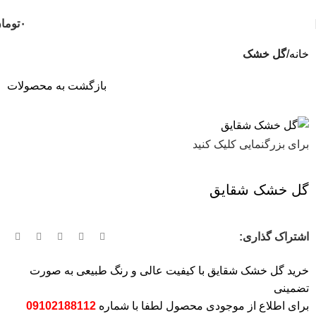
ثبت سفارش تلفنی و فوری :
09124188112
-
09102188112
۰
توما
خانه
گل خشک
بازگشت به محصولات
برای بزرگنمایی کلیک کنید
گل خشک شقایق
اشتراک گذاری:
خرید
گل خشک شقایق
با کیفیت عالی و رنگ طبیعی به صورت
تضمینی
برای اطلاع از موجودی محصول لطفا با شماره
09102188112