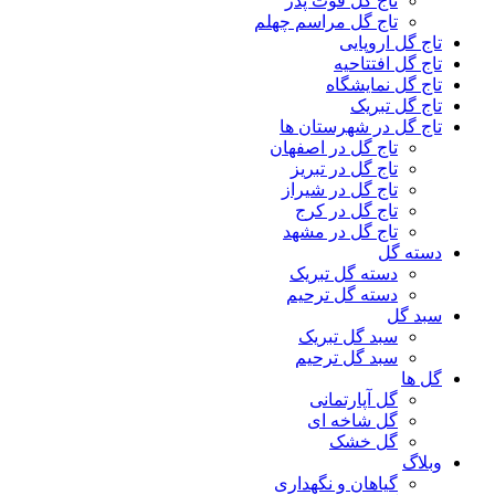
تاج گل فوت پدر
تاج گل مراسم چهلم
تاج گل اروپایی
تاج گل افتتاحیه
تاج گل نمایشگاه
تاج گل تبریک
تاج گل در شهرستان ها
تاج گل در اصفهان
تاج گل در تبریز
تاج گل در شیراز
تاج گل در کرج
تاج گل در مشهد
دسته گل
دسته گل تبریک
دسته گل ترحیم
سبد گل
سبد گل تبریک
سبد گل ترحیم
گل ها
گل آپارتمانی
گل شاخه ای
گل خشک
وبلاگ
گیاهان و نگهداری