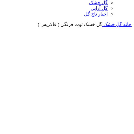
گل خشک
گل آرایی
اخبار تاج گل
خانه
گل خشک
گل خشک توت فرنگی ( فالاریس )