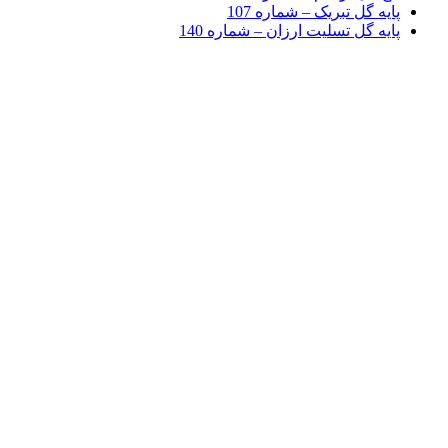
پایه گل تبریک – شماره 107
پایه گل تسلیت ارزان – شماره 140