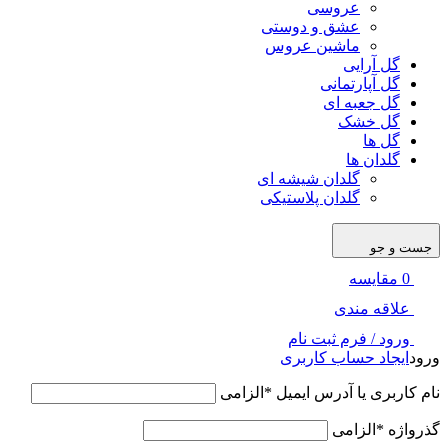
عروسی
عشق و دوستی
ماشین عروس
گل آرایی
گل آپارتمانی
گل جعبه ای
گل خشک
گل ها
گلدان ها
گلدان شیشه ای
گلدان پلاستیکی
جست و جو
0
مقایسه
علاقه مندی
ورود / فرم ثبت نام
ورود
ایجاد حساب کاربری
نام کاربری یا آدرس ایمیل
*
الزامی
گذرواژه
*
الزامی