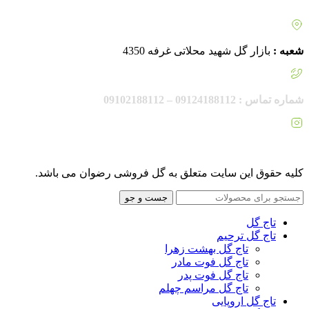
شعبه :
بازار گل شهید محلاتی غرفه 4350
شماره تماس : 09124188112 – 09102188112
اینستاگرام :
rezvanflower.ir
کلیه حقوق این سایت متعلق به گل فروشی رضوان می باشد.
جست و جو
تاج گل
تاج گل ترحیم
تاج گل بهشت زهرا
تاج گل فوت مادر
تاج گل فوت پدر
تاج گل مراسم چهلم
تاج گل اروپایی