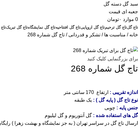
0
موارد
۰
تومان
تاج گل
تاج گل ترحیم
تاج گل اروپایی
تاج گل افتتاحیه
تاج گل نمایشگاه
تاج گل تبریک
تاج 
خانه
مناسبت ها
تشکر و قدردانی
تاج گل شماره 268
برای بزرگنمایی کلیک کنید
تاج گل شماره 268
اندازه تقریبی :
ارتفاع 170 سانتی متر
نوع تاج گل ( پایه گل ) :
یک طبقه
جنس پایه :
چوبی
گل های استفاده شده :
گل آنتوریوم و گل لیلیوم
ارسال تاج گل در سراسر تهران ( به جز نمایشگاه و بهشت زهرا ) رایگا