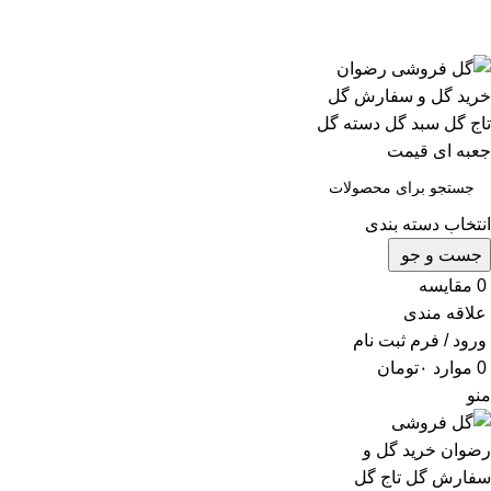
ثبت سفارش تلفنی و فوری :
09124188112
-
09102188112
ثبت سفارش تلفنی و فوری :
09124188112
-
09102188112
انتخاب دسته بندی
جست و جو
0
مقایسه
علاقه مندی
ورود / فرم ثبت نام
0
موارد
۰
تومان
منو