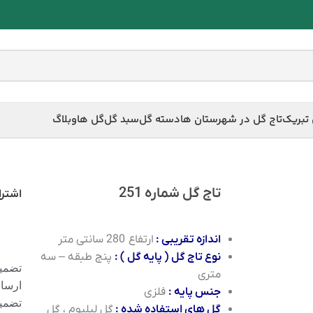
 تبریک
تاج گل در شهرستان ها
دسته گل
سبد گل
گل ها
وبلاگ
تاج گل شماره 251
اشترا
اندازه تقریبی :
ارتفاع 280 سانتی متر
نوع تاج گل ( پایه گل ) :
پنج طبقه – سه
تضمین
متری
ارسا
جنس پایه :
فلزی
تضمی
گل های استفاده شده :
گل لیلیوم ، گل