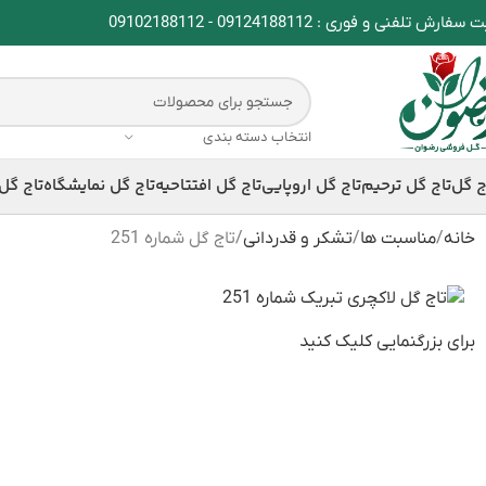
ت سفارش تلفنی و فوری :
09124188112
-
09102188112
انتخاب دسته بندی
ج گل
تاج گل ترحیم
تاج گل اروپایی
تاج گل افتتاحیه
تاج گل نمایشگاه
تاج گل
خانه
مناسبت ها
تشکر و قدردانی
تاج گل شماره 251
برای بزرگنمایی کلیک کنید