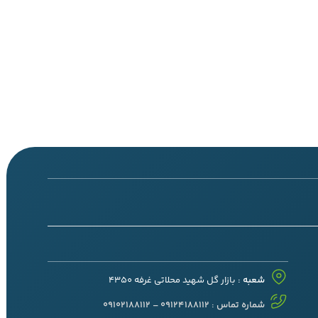
شعبه :
بازار گل شهید محلاتی غرفه 4350
شماره تماس : 09124188112 – 09102188112