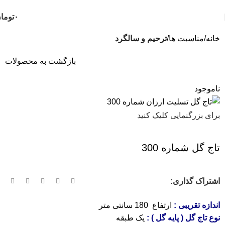
ثبت سفارش تلفنی و فوری :
09124188112
-
09102188112
۰
توما
خانه
مناسبت ها
ترحیم و سالگرد
بازگشت به محصولات
ناموجود
برای بزرگنمایی کلیک کنید
تاج گل شماره 300
اشتراک گذاری:
اندازه تقریبی :
ارتفاع 180 سانتی متر
نوع تاج گل ( پایه گل ) :
یک طبقه