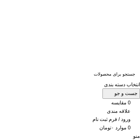
ثبت سفارش تلفنی و فوری :
09124188112
-
09102188112
ثبت سفارش تلفنی و فوری :
09124188112
-
09102188112
انتخاب دسته بندی
جست و جو
0
مقایسه
علاقه مندی
ورود / فرم ثبت نام
0
موارد
۰
تومان
منو