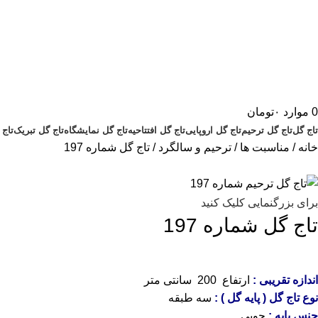
0
موارد
۰
تومان
تاج گل
تاج گل ترحیم
تاج گل اروپایی
تاج گل افتتاحیه
تاج گل نمایشگاه
تاج گل تبریک
تاج 
خانه
مناسبت ها
ترحیم و سالگرد
تاج گل شماره 197
برای بزرگنمایی کلیک کنید
تاج گل شماره 197
اندازه تقریبی :
ارتفاع 200 سانتی متر
نوع تاج گل ( پایه گل ) :
سه طبقه
جنس پایه :
چوبی