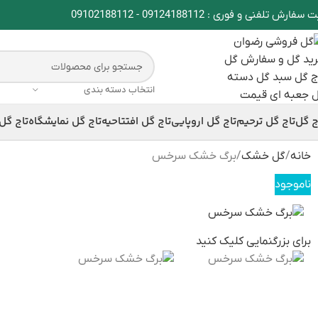
ت سفارش تلفنی و فوری :
09124188112
-
09102188112
انتخاب دسته بندی
ج گل
تاج گل ترحیم
تاج گل اروپایی
تاج گل افتتاحیه
تاج گل نمایشگاه
تاج گل
خانه
گل خشک
برگ خشک سرخس
ناموجود
برای بزرگنمایی کلیک کنید