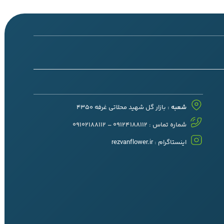
شعبه :
بازار گل شهید محلاتی غرفه 4350
شماره تماس : 09124188112 – 09102188112
اینستاگرام :
rezvanflower.ir