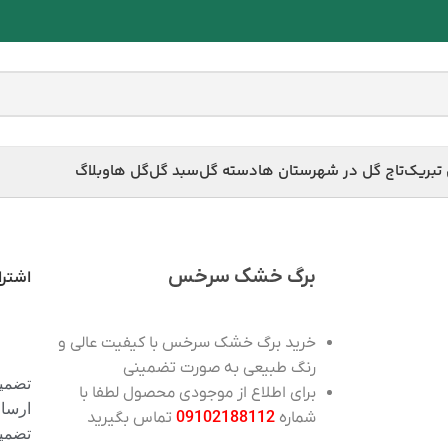
 تبریک
تاج گل در شهرستان ها
دسته گل
سبد گل
گل ها
وبلاگ
برگ خشک سرخس
اشترا
خرید
برگ خشک سرخس
با کیفیت عالی و
رنگ طبیعی به صورت تضمینی
تضمین
برای اطلاع از موجودی محصول لطفا با
ارسا
شماره
09102188112
تماس بگیرید
تضمی