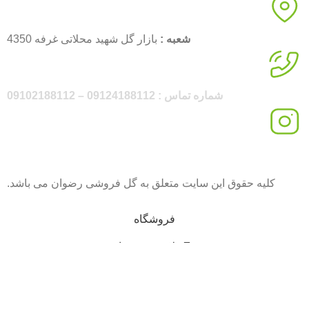
شعبه :
بازار گل شهید محلاتی غرفه 4350
شماره تماس : 09124188112 – 09102188112
اینستاگرام :
rezvanflower.ir
کلیه حقوق این سایت متعلق به گل فروشی رضوان می باشد.
فروشگاه
علاقه مندی ها
محصول
حساب کاربری من