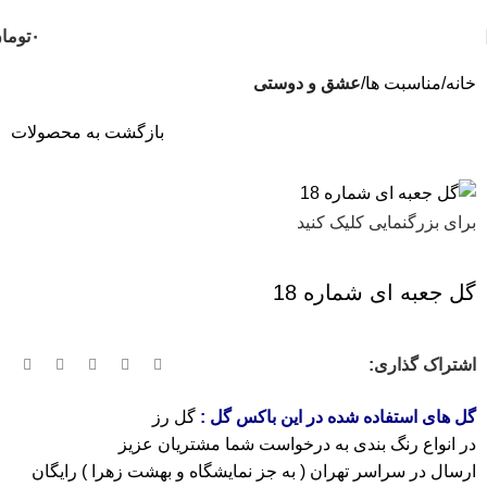
ثبت سفارش تلفنی و فوری :
09124188112
-
09102188112
۰
توما
خانه
مناسبت ها
عشق و دوستی
بازگشت به محصولات
برای بزرگنمایی کلیک کنید
گل جعبه ای شماره 18
اشتراک گذاری:
گل های استفاده شده در این باکس گل :
گل رز
در انواع رنگ بندی به درخواست شما مشتریان عزیز
ارسال در سراسر تهران ( به جز نمایشگاه و بهشت زهرا ) رایگان