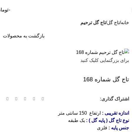
ثبت سفارش تلفنی و فوری :
09124188112
-
09102188112
۰
توما
خانه
تاج گل
تاج گل ترحیم
بازگشت به محصولات
برای بزرگنمایی کلیک کنید
تاج گل شماره 168
اشتراک گذاری:
اندازه تقریبی :
ارتفاع 150 سانتی متر
نوع تاج گل ( پایه گل ) :
یک طبقه
جنس پایه :
فلزی