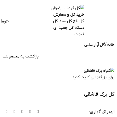
ثبت سفارش تلفنی و فوری :
09124188112
-
09102188112
۰
توما
خانه
گل آپارتمانی
بازگشت به محصولات
برای بزرگنمایی کلیک کنید
گل برگ قاشقی
اشتراک گذاری: