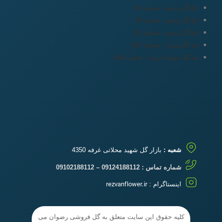
تاج گل ترحیم – شماره 01
تاج گل ترحیم – شماره 43
تاج گل ترحیم – شماره 31
پایه گل تبریک – شماره 107
پایه گل تسلیت ارزان – شماره 140
شعبه :
بازار گل شهید محلاتی غرفه 4350
شماره تماس : 09124188112 – 09102188112
اینستاگرام :
rezvanflower.ir
کلیه حقوق این سایت متعلق به گل فروشی رضوان می